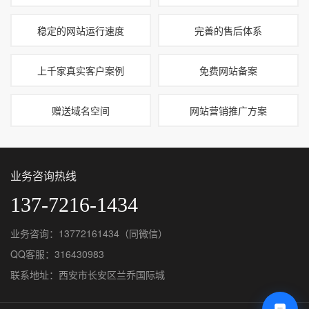
稳定的网站运行速度
完善的售后体系
上千家真实客户案例
免费网站备案
赠送域名空间
网站营销推广方案
业务咨询热线
137-7216-1434
业务咨询：13772161434（同微信）
QQ客服：
316430983
联系地址：西安市长安区兰乔国际城