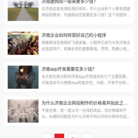
济南建网站一般需要多少钱？
在济南这座充满机遇的城市，不少企业和个人都有搭建
网站的需求，可建网站究竟要花多少钱？这个问题并没
有固定的答案，因为网站建设的成本会受到多种因素的
影响。本文将为你详细介绍影响网站建设成本的因素及
大致费用范围。
济南企业如何经营好自己的小程序
随着移动互联网的飞速发展，小程序已成为众多济南企
业连接用户、拓展业务的重要渠道。然而，构建小程序
只是第一步，如何经营好自己的小程序，使之成为企业
增长的驱动力，是每个企业都需要面对的课题。以下是
一些关键策略，帮助企业有效经营小程序，提升其商业
济南app开发需要花多少钱？
价值。
本文旨在探讨影响济南App开发成本的几个主要因素。
开发成本可以根据App的复杂性、功能、开发平台和开
发团队等不同方面来考量。以下是对这些因素的详细解
释
为什么济南企业网站制作的价格差异如此之大？
不管在哪，我一直认可一分钱的商品，但价格差距不
大。纠缠的问题是为什么济南不同公司的价格存在如此
大的差异。小编告诉大家为什么济南网站建设会有很大
的不同。 1、网站的类型 不同的行业里有着各种不同
的企业，它们对网站的建设需求是不一样的，所以做出