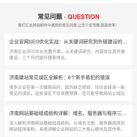
常见问题 ·
QUESTION
我们汇总网站制作中遇到的常见问题,让您少走弯路,提高效率！
企业官网SEO优化实战：从关键词研究到外链建设的完整指南
济南企业SEO优化完整方案，从关键词研究、内容优化到外链
建设，三个月内提升搜索排名。
济南建站常见误区全解析：6个新手易犯的错误
很多企业在第一次做网站时，因为缺乏经验，往往会踩进一些
常见的误区。这些误区不仅浪费预算，还可能导致网站上线后
效果惨淡。今天我们就来梳理济南建站过程中最常见的6个误
区，帮助你在建站前做到心中有数
济南网站基础组成结构详解：域名、服务器与程序三大核心模块
深入解析济南网站基础组成结构，从域名注册、服务器选择到
网站程序架构，系统讲解企业网站的三大核心模块及其作用，
帮助建站新手快速了解网站是如何运行的