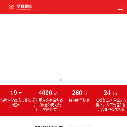
19
4000
260
24
年
家
项
小时
品牌网站建设与营销
累计服务多家企业客
网站细节标准
在线留言/工单全天可
经验
户（数量为历史统
提交，人工处理时段
计，仅供参考）
以合同或公示为准