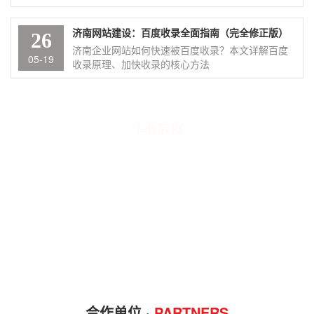
济南网站建设：百度收录全面指南（完全修正版）
26
济南企业网站如何快速被百度收录？本文详解百度
05-19
收录原理、加快收录的核心方法
一家以服务口碑为核心的互联网公司
多年来，我们一直用诚心、责任心服务每一位客户
我们坚持以诚心、责任心服务客户，珍视长期合作关系。多年来持续完善流程
与交付质量，努力及时回应客户合理诉求。
合作单位 ·
PARTNERS