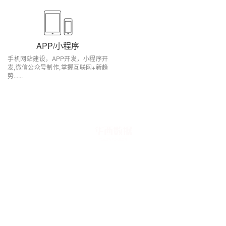
APP/小程序
手机网站建设，APP开发，小程序开
发,微信公众号制作,掌握互联网+新趋
势......
一家以服务口碑为核心的互联网公司
多年来，我们一直用诚心、责任心服务每一位客户
我们坚持以诚心、责任心服务客户，珍视长期合作关系。多年来持续完善流程
与交付质量，努力及时回应客户合理诉求。